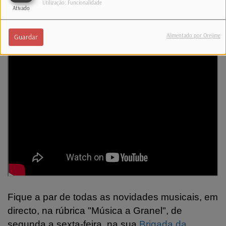
Utilização: Funcionalidade
nunca deixou de acreditar em si.
Ativado
(Confira o tema)
Alimentado por Orejime
Guardar
Fique a par de todas as novidades musicais, em
directo, na rúbrica "Música a Granel", de
segunda a sexta-feira, na sua
Brigada da