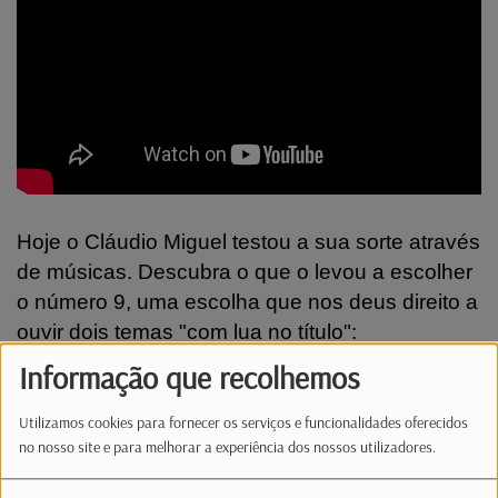
Hoje o Cláudio Miguel testou a sua sorte através
de músicas. Descubra o que o levou a escolher
o número 9, uma escolha que nos deus direito a
ouvir dois temas "com lua no título":
???? Irina Barros - "Tu e a Lua"
Informação que recolhemos
???? Pedro Abrunhosa - "Lua"
Utilizamos cookies para fornecer os serviços e funcionalidades oferecidos
Participe, diariamente, na Brigada da Manhã,
no nosso site e para melhorar a experiência dos nossos utilizadores.
entre as 06h e as 10h.