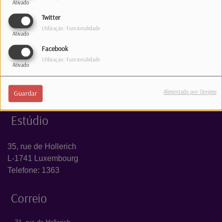
Ativado
Log in to comment
Twitter
Utilização: Funcionalidade
INICIAR SESSÃO
Ativado
Facebook
Utilização: Funcionalidade
Ativado
Alimentado por Orejime
Guardar
Estúdio
35, rue de Hollerich
L-1741 Luxembourg
Telefone: 1363
Correio