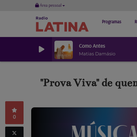
Área pessoal
Programas
R
Como Antes
Matias Damásio
"Prova Viva" de que
0