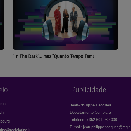
"In The Dark"... mas "Quanto Tempo Tem?
eio
Publicidade
rue
Jean-Philippe Facques
ich
Departamento Comercial
1
Telefone: +352 691 939 006
bourg
:
E-mail:
jean-philippe.facques@regie
atina@radiolatina.lu