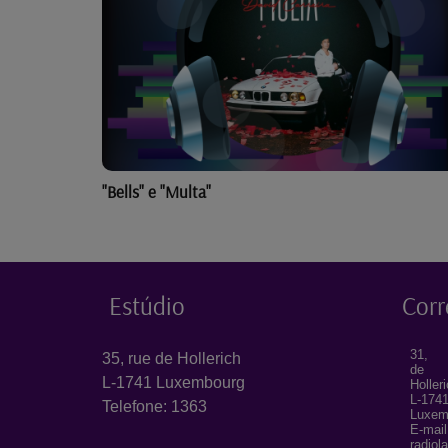
"Bells" e "Multa"
Estúdio
Corr
31, 
35, rue de Hollerich
de
L-1741 Luxembourg
Holler
L-174
Telefone: 1363
Luxem
E-mail
radiol