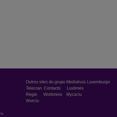
Outros sites do grupo Mediahuis Luxemburgo
Telecran
Contacto
Luxtimes
Regie
Wortimmo
Mycar.lu
Wort.lu
.lu