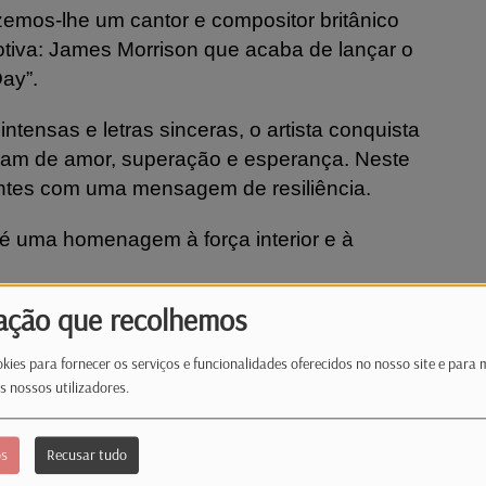
zemos-lhe um cantor e compositor britânico
tiva: James Morrison que acaba de lançar o
 Day”.
tensas e letras sinceras, o artista conquista
lam de amor, superação e esperança.
Neste
ntes com uma mensagem de resiliência.
é uma homenagem à força interior e à
ação que recolhemos
kies para fornecer os serviços e funcionalidades oferecidos no nosso site e para 
s nossos utilizadores.
os
Recusar tudo