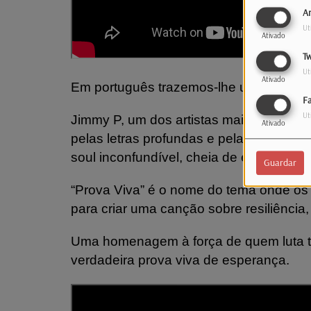
An
Ut
Ativado
Tw
Ut
Ativado
Em português trazemos-lhe uma podero
F
Ut
Jimmy P, um dos artistas mais marcant
Ativado
pelas letras profundas e pela mensage
soul inconfundível, cheia de emoção e 
Guardar
“Prova Viva” é o nome do tema onde os 
para criar uma canção sobre resiliência,
Uma homenagem à força de quem luta t
verdadeira prova viva de esperança.