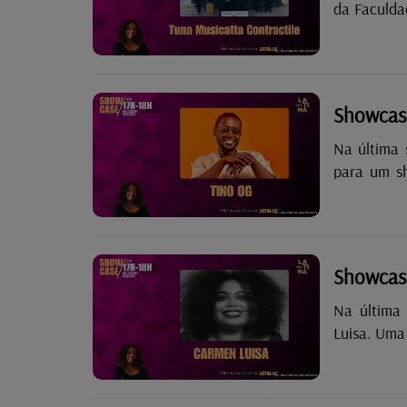
da Faculda
Fundada a 
referência
percurso, 
música por
Showcas
prémios, en
formação 
Na última 
participa. 
para um sh
recente álb
Showcas
Na última 
Luisa. Uma
apresentou 
inspirado
desilusõe