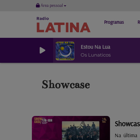
Área pessoal
Programas
R
Estou Na Lua
Os Lunaticos
Showcase
Showcase
Na última 