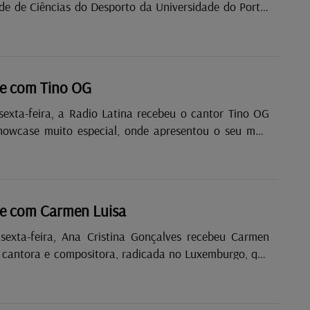
de de Ciências do Desporto da Universidade do Porto.
19 de março de 1992, esta tuna académica é hoje uma
 do panorama universitário português. Ao longo do seu
realizou mais de 20 digressões europeias, levando a
tuguesa a mais de 26 países e conquistando inúmeros
e com Tino OG
tre eles várias distinções de "Tuna + Tuna", atribuídas à
mais animada e cativante dos festivais em que
sexta-feira, a Radio Latina recebeu o cantor Tino OG
O Luxemburgo ocupa um lugar muito especial na......
owcase muito especial, onde apresentou o seu mais
um, "Dur".
e com Carmen Luisa
sexta-feira, Ana Cristina Gonçalves recebeu Carmen
 cantora e compositora, radicada no Luxemburgo, que
ao vivo o seu single de estreia, "ghost(ed)”: Um tema
 em experiências de relacionamentos modernos,
s amorosas, mas também de força, superação e