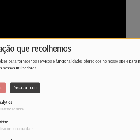
ação que recolhemos
kies para fornecer os serviços e funcionalidades oferecidos no nosso site e para 
s nossos utilizadores.
os
Recusar tudo
alytics
ilização: Analítica
io Latina recebeu os Go By Brooks para um
itter
s recente álbum, Push Back the Night . Com
ilização: Funcionalidade
 a solidão, o amor e a perceção da mulher,