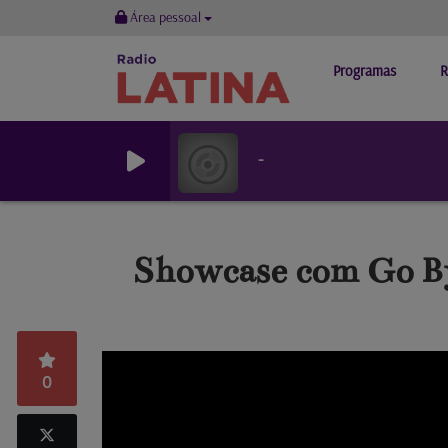
Área pessoal
Programas
R
-
Showcase com Go By
0