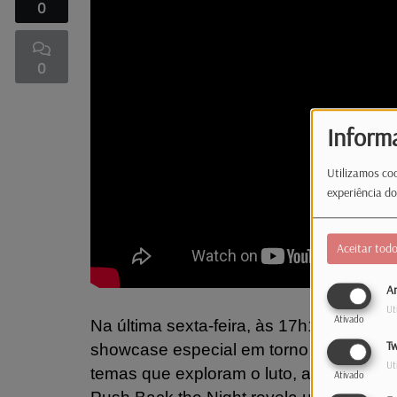
0
0
Inform
Utilizamos coo
experiência do
Aceitar tod
An
Ut
Ativado
Na última sexta-feira, às 17h10, a Rad
Tw
showcase especial em torno do seu mai
Ut
temas que exploram o luto, a nostalgia,
Ativado