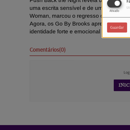
Push Back the Night revela um lado ínt
F
uma escrita sensível e de uma sonoridad
Ut
Ativado
Woman, marcou o regresso da banda co
Agora, os Go By Brooks apresentam o n
Guardar
identidade forte e emocional deste nov
Comentários(0)
Log
INIC