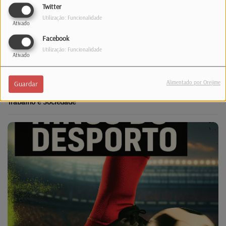
Twitter
Utilização: Funcionalidade
Ativado
Facebook
Utilização: Funcionalidade
Ativado
Alimentado por Orejime
Guardar
Trabalho e Sociedade