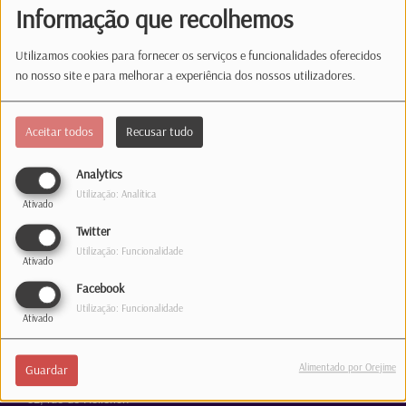
Informação que recolhemos
(É obrigatório indicar a palavra-passe.)
Utilizamos cookies para fornecer os serviços e funcionalidades oferecidos
Iniciar sessão
no nosso site e para melhorar a experiência dos nossos utilizadores.
Esqueceste-te da palavra-passe?
Aceitar todos
Recusar tudo
Analytics
Utilização: Analítica
Ativado
Estúdio
Twitter
Utilização: Funcionalidade
35, rue de Hollerich
Ativado
L-1741 Luxembourg
Facebook
Telefone: 1363
Utilização: Funcionalidade
Ativado
Correio
Alimentado por Orejime
Guardar
31, rue de Hollerich