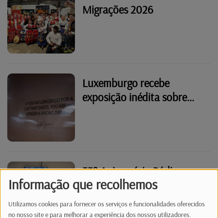
Migrações 2026
Luxemburgo recebe
exposição inédita sobre
Ayrton Senna
33º Aniversário Rádio
Informação que recolhemos
Latina - Portas Abertas 5
Out 2025
Utilizamos cookies para fornecer os serviços e funcionalidades oferecidos
no nosso site e para melhorar a experiência dos nossos utilizadores.