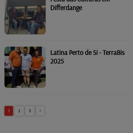
Differdange
Latina Perto de Si - TerraBis
2025
1
2
3
>