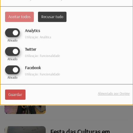
Aceitar todos
Recusar tudo
Luxemburgo já tem novo
Analytics
Grão-Duque
Utilização: Analítica
Ativado
Twitter
Utilização: Funcionalidade
Ativado
Facebook
Utilização: Funcionalidade
Showcase
Ativado
Alimentado por Orejime
Guardar
Festa das Culturas em