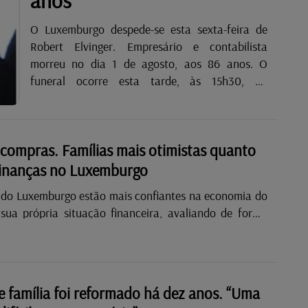
anos
O Luxemburgo despede-se esta sexta-feira de
Robert Elvinger. Empresário e contabilista
morreu no dia 1 de agosto, aos 86 anos. O
funeral ocorre esta tarde, às 15h30, no
cemitério......
compras. Famílias mais otimistas quanto
finanças no Luxemburgo
s do Luxemburgo estão mais confiantes na economia do
 sua própria situação financeira, avaliando de forma
passado e o futuro. A confirmação é dada pelo índice de
 dos consumidores do Luxemburgo, elaborado pelo
ral do Luxemburgo. É que, no mês passado, este índice
 o que significa que as expetativas económicas dos
 família foi reformado há dez anos. “Uma
 são mais altas. Desde fevereiro que o indicador de