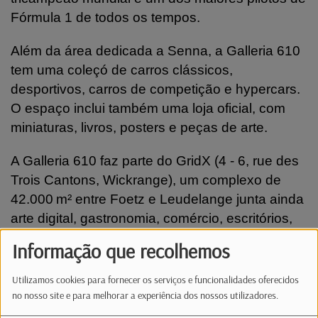
Fórmula 1 de todos os tempos.
Além da área dedicada a Senna, a Galleria 610
tem uma coleçó de carros clássicos,
desportivos, carros de competição e hypercars.
O espaço inclui também uma loja oficial, com
miniaturas, livros, posters e peças de arte.
A Galleria 610 faz parte do GridX (4 - 6, rue des
Trois Cantons, Wickrange), um complexo de
42.000 m² entre Foetz e Leudelange junta ainda
arte digital, gastronomia, comércio, escritórios,
hotel e espaços culturais.
Informação que recolhemos
Henrique de Burgo | Fotos © Eva Krins /
Utilizamos cookies para fornecer os serviços e funcionalidades oferecidos
Luxemburger wort
no nosso site e para melhorar a experiência dos nossos utilizadores.