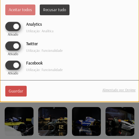
Aceitar todos
Recusar tudo
Analytics
Utilização: Analítica
Ativado
Twitter
Utilização: Funcionalidade
Ativado
Facebook
Utilização: Funcionalidade
Ativado
Alimentado por Orejime
Guardar