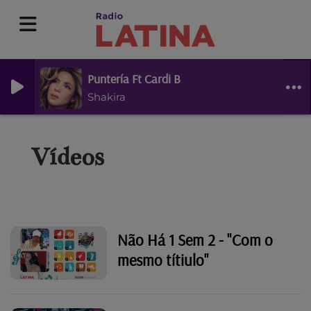
Puntería Ft Cardi B
Shakira
Vídeos
Não Há 1 Sem 2 - "Com o
mesmo títiulo"