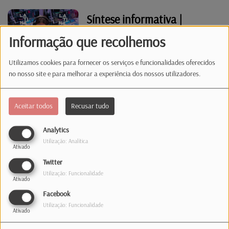
Síntese informativa |
14.07.26 | 12:00
Informação que recolhemos
Utilizamos cookies para fornecer os serviços e funcionalidades oferecidos
no nosso site e para melhorar a experiência dos nossos utilizadores.
Grande Plano - "Woman of
Tomorrow"
Aceitar todos
Recusar tudo
Analytics
Não Há 1 Sem 2 - "dois
Utilização: Analítica
Ativado
temas de artistas
Twitter
conhecidos por usarem
Utilização: Funcionalidade
Ativado
óculos como imagem de
Facebook
marca"
Síntese informativa |
Utilização: Funcionalidade
14.07.26 | 07:00
Ativado