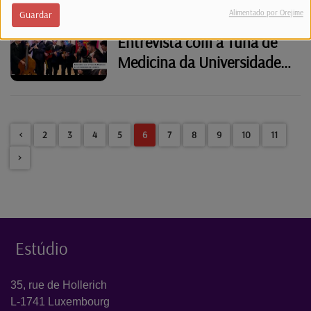
Alimentado por Orejime
Guardar
Entrevista com a Tuna de
Medicina da Universidade
de Coimbra
<
2
3
4
5
6
7
8
9
10
11
>
Estúdio
35, rue de Hollerich
L-1741 Luxembourg