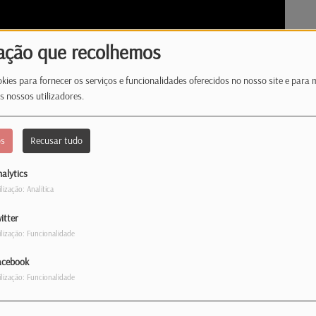
ação que recolhemos
kies para fornecer os serviços e funcionalidades oferecidos no nosso site e para 
s nossos utilizadores.
os
Recusar tudo
alytics
ilização: Analítica
itter
ilização: Funcionalidade
apresenta novo single, 'Fica', editado
acebook
 para este ano no seu percurso artístico!
ilização: Funcionalidade