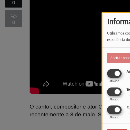
0
Inform
0
Utilizamos coo
experiência do
Aceitar tod
An
Ut
Ativado
Tw
Ut
Ativado
O cantor, compositor e ator Carlos Félix 
F
recentemente a 8 de maio. Será a aposta
Ut
Ativado