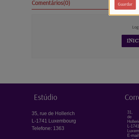
Comentários(0)
Guardar
Log
INIC
Estúdio
Corr
31, 
35, rue de Hollerich
de
L-1741 Luxembourg
Holler
L-174
Telefone: 1363
Luxem
E-mail