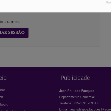
Alim
 in to comment
IAR SESSÃO
eio
Publicidade
rue
Jean-Philippe Facques
ich
Departamento Comercial
1
Telefone: +352 691 939 006
bourg
:
E-mail:
jean-philippe.facques@regie