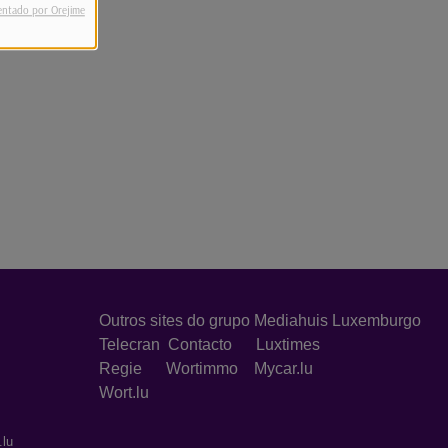
entado por Orejime
Outros sites do grupo Mediahuis Luxemburgo
Telecran
Contacto
Luxtimes
Regie
Wortimmo
Mycar.lu
Wort.lu
.lu