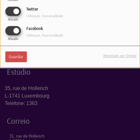
Log in to comment
Twitter
INICIAR SESSÃO
Utilização: Funcionalidade
Ativado
Facebook
Utilização: Funcionalidade
Ativado
Alimentado por Orejime
Guardar
Estúdio
35, rue de Hollerich
L-1741 Luxembourg
Telefone: 1363
Correio
31, rue de Hollerich