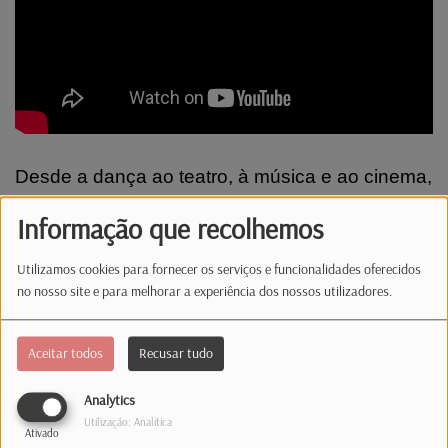
Desde a dança ao teatro, à música e ao cinema,
Artes & Artistas convida-o a desfrutar de uma
Informação que recolhemos
viagem única através das artes! Um espaço
entrevista e a cultura em destaque, à quarta-
Utilizamos cookies para fornecer os serviços e funcionalidades oferecidos
feira, depois das 16 horas, com Raquel Barreira!
no nosso site e para melhorar a experiência dos nossos utilizadores.
Comentários(0)
Aceitar todos
Recusar tudo
Analytics
Utilização: Analítica
Log in to comment
Ativado