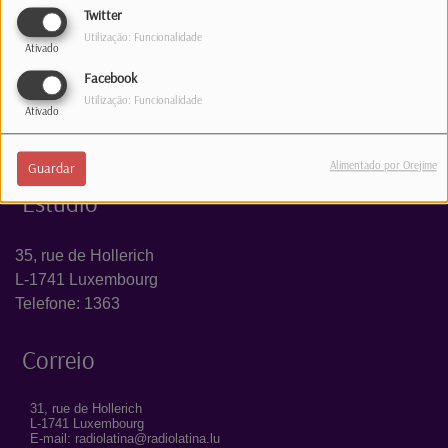
Twitter
INICIAR SESSÃO
Utilização: Funcionalidade
Ativado
Facebook
Utilização: Funcionalidade
Ativado
Alimentado por Orejime
Guardar
Estúdio
35, rue de Hollerich
L-1741 Luxembourg
Telefone: 1363
Correio
31, rue de Hollerich
L-1741 Luxembourg
E-mail: radiolatina@radiolatina.lu