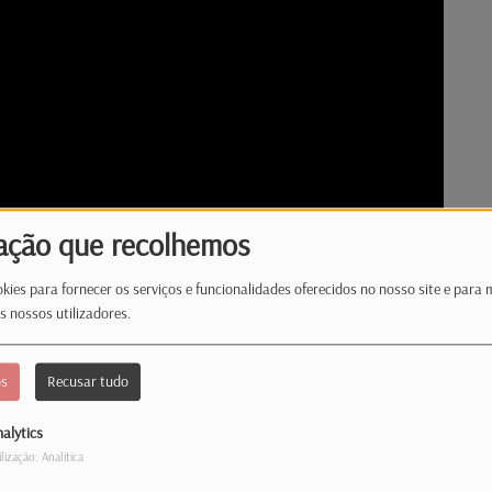
ação que recolhemos
kies para fornecer os serviços e funcionalidades oferecidos no nosso site e para 
s nossos utilizadores.
os
Recusar tudo
Luxemburgo!
, até ao próximo dia 21 de junho, não faltam
alytics
ilização: Analítica
os os gostos. Na semana passada prometemos