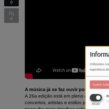
0
0
Inform
Utilizamos coo
experiência do
Aceitar tod
A música já se faz ouvir por todo o 
A 26a edição está em pleno andamento e
An
Ut
concertos, artistas e estilos para tod
Ativado