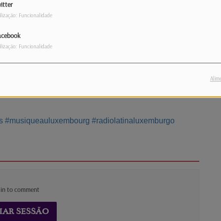
ção da Fête de la Musique e hoje cumprimos a
itter
ilização: Funcionalidade
ente da asbl Fête de la Musique, ficamos a
acebook
 daquele que é um dos maiores eventos
ilização: Funcionalidade
dição e o que a torna uma celebração tão
Cristina Gonçalves para o programa Musicarte
Alim
ver nestes dias de festa e música.
s
#musiqueauluxembourg
#radiolatinaluxemburgo
 in to comment
IAR SESSÃO