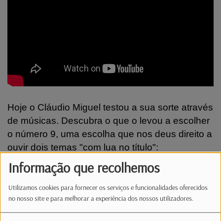
Hoje o Cláudio Miguel testou a sua sorte através
de músicas. Descubra o que o levou a escolher
o número 9, uma escolha que nos deus direito a
ouvir dois temas "com lua no título":
???? Irina Barros - "Tu e a Lua"
Informação que recolhemos
???? Pedro Abrunhosa - "Lua"
Utilizamos cookies para fornecer os serviços e funcionalidades oferecidos
Participe, diariamente, na Brigada da Manhã,
no nosso site e para melhorar a experiência dos nossos utilizadores.
entre as 06h e as 10h.