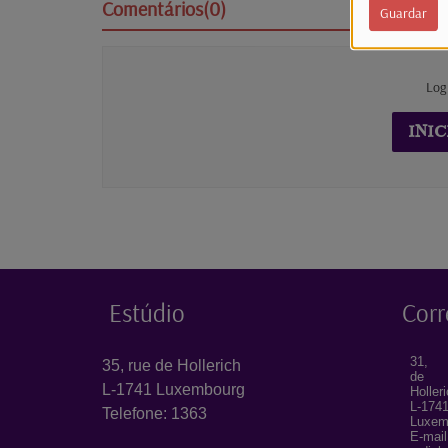
Comentários(0)
Guardar
Log
INIC
Estúdio
Corr
31, 
35, rue de Hollerich
de
L-1741 Luxembourg
Holler
L-174
Telefone: 1363
Luxem
E-mail