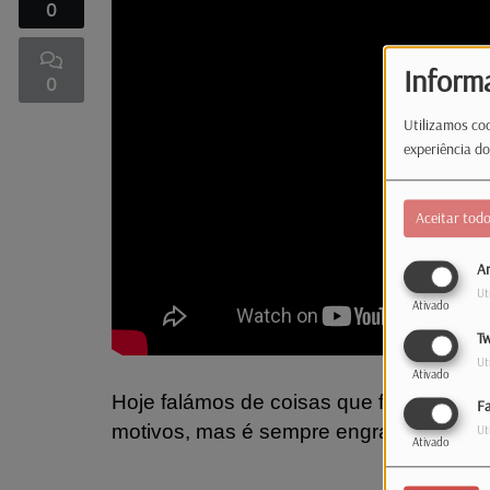
0
Inform
0
Utilizamos coo
experiência do
Aceitar tod
An
Ut
Ativado
Tw
Ut
Ativado
Hoje falámos de coisas que ficaram na 
F
motivos, mas é sempre engraçado rele
Ut
Ativado