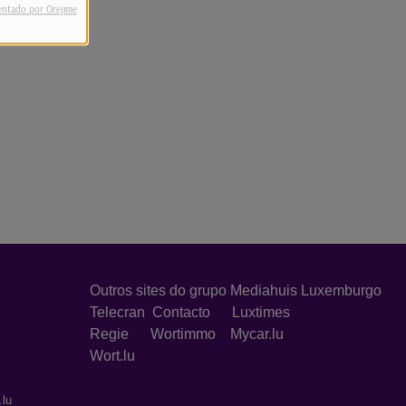
entado por Orejime
Outros sites do grupo Mediahuis Luxemburgo
Telecran
Contacto
Luxtimes
Regie
Wortimmo
Mycar.lu
Wort.lu
.lu