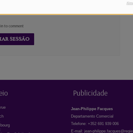
Alim
 in to comment
IAR SESSÃO
eio
Publicidade
rue
Jean-Philippe Facques
ich
Departamento Comercial
1
Telefone: +352 691 939 006
bourg
:
E-mail:
jean-philippe.facques@regie