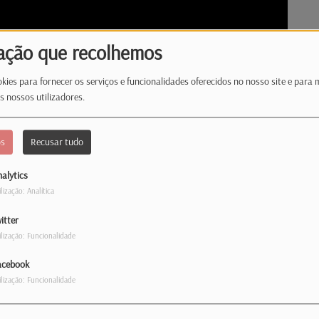
ação que recolhemos
kies para fornecer os serviços e funcionalidades oferecidos no nosso site e para 
s nossos utilizadores.
os
Recusar tudo
alytics
ilização: Analítica
itter
ilização: Funcionalidade
nossa memória, talvez não pelos melhores
acebook
mbrar.
ilização: Funcionalidade