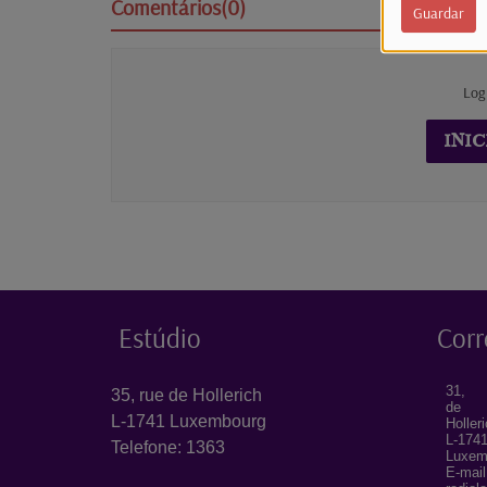
Comentários(0)
Guardar
Log
INIC
Estúdio
Corr
31, 
35, rue de Hollerich
de
L-1741 Luxembourg
Holler
L-174
Telefone: 1363
Luxem
E-mail