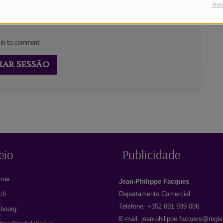
Alim
 in to comment
IAR SESSÃO
eio
Publicidade
rue
Jean-Philippe Facques
ich
Departamento Comercial
1
Telefone: +352 691 939 006
bourg
:
E-mail:
jean-philippe.facques@regie