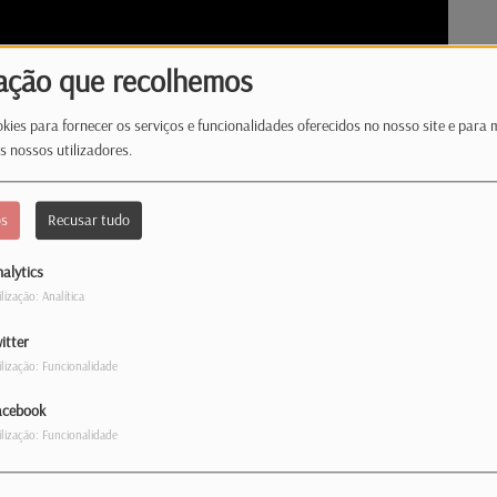
ação que recolhemos
kies para fornecer os serviços e funcionalidades oferecidos no nosso site e para 
s nossos utilizadores.
os
Recusar tudo
alytics
ilização: Analítica
itter
ilização: Funcionalidade
as mais básicas ou até memso daquelas que
acebook
nfira tudo!
ilização: Funcionalidade