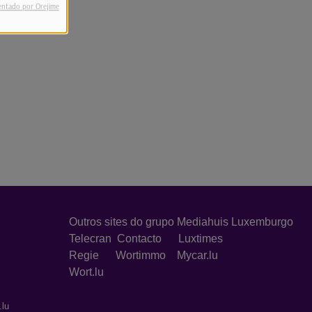
entado por Orejime
Outros sites do grupo Mediahuis Luxemburgo
Telecran
Contacto
Luxtimes
Regie
Wortimmo
Mycar.lu
Wort.lu
.lu