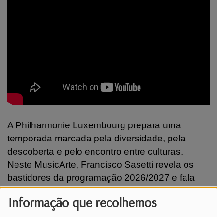
A Philharmonie Luxembourg prepara uma
temporada marcada pela diversidade, pela
descoberta e pelo encontro entre culturas.
Neste MusicArte, Francisco Sasetti revela os
bastidores da programação 2026/2027 e fala
sobre a celebração dos 10 anos do Festival
Informação que recolhemos
Atlântico. Djavan, Carminho, Criolo, Amaro
Freitas, Dino D’Santiago e muitos outros nomes