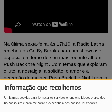
Na última sexta-feira, às 17h10, a Radio Latina
recebeu os Go By Brooks para um showcase
especial em torno do seu mais recente álbum,
Push Back the Night . Com temas que exploram
o luto, a nostalgia, a solidão, o amor e a
perceção da mulher, Push Back the Night revela
um lado íntimo e poderoso dos Go By Brooks,
Informação que recolhemos
através de uma escrita sensível e de uma
Utilizamos cookies para fornecer os serviços e funcionalidades oferecidos
sonoridade intensa e orgânica. O primeiro
no nosso site e para melhorar a experiência dos nossos utilizadores.
single, Woman, marcou o regresso da banda
com uma sonoridade intensa e envolvente.