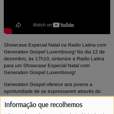
Showcase Especial Natal na Radio Latina com
Generation Gospel Luxembourg! No dia 12 de
dezembro, às 17h10, sintonize a Radio Latina
para um Showcase Especial Natal com
Generation Gospel Luxembourg!
Generation Gospel oferece aos jovens a
oportunidade de se expressarem através do
canto, dança, teatro, composição e música, tudo
Informação que recolhemos
num ambiente Gospel inspirador e acolhedor.
Antes do evento de Natal anual organizado pelo