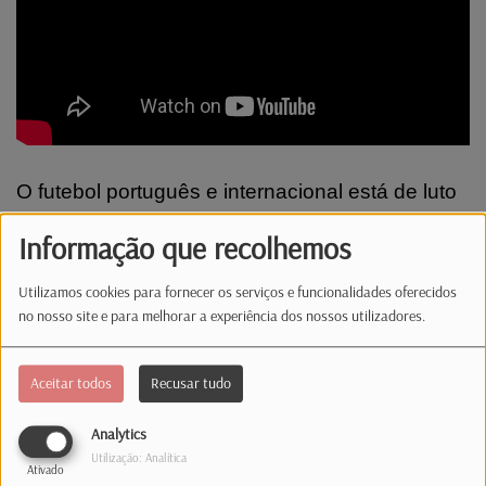
O futebol português e internacional está de luto
após a morte do jogador Diogo Jota. Tinha
Informação que recolhemos
apenas 28 anos. Nesta edição destacamos
também o acidente no rio Moselle, no qual três
Utilizamos cookies para fornecer os serviços e funcionalidades oferecidos
pessoas ficaram feridas.
no nosso site e para melhorar a experiência dos nossos utilizadores.
Comentários(0)
Aceitar todos
Recusar tudo
Analytics
Utilização: Analítica
Log in to comment
Ativado