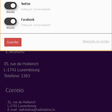
Twitter
INICIAR SESSÃO
Utilização: Funcionalidade
Ativado
Facebook
Utilização: Funcionalidade
Ativado
Alimentado por Orejime
Guardar
Estúdio
35, rue de Hollerich
L-1741 Luxembourg
Telefone: 1363
Correio
31, rue de Hollerich
L-1741 Luxembourg
E-mail: radiolatina@radiolatina.lu