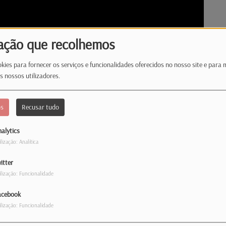
ação que recolhemos
kies para fornecer os serviços e funcionalidades oferecidos no nosso site e para 
s nossos utilizadores.
os
Recusar tudo
alytics
ilização: Analítica
itter
ilização: Funcionalidade
ebol. Cristiano Ronaldo diz que ainda é cedo
acebook
 para Roberto Martínez, o jogo frente a Espanha
ilização: Funcionalidade