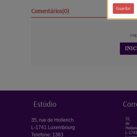
Guardar
Comentários(0)
Log
INIC
Estúdio
Corr
31, 
35, rue de Hollerich
de
L-1741 Luxembourg
Holler
L-174
Telefone: 1363