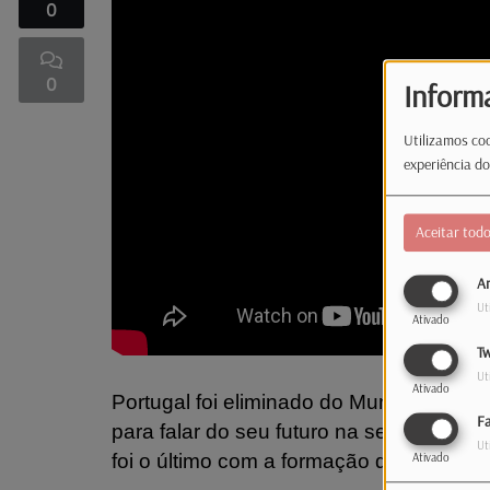
0
0
Inform
Utilizamos coo
experiência do
Aceitar tod
An
Ut
Ativado
Tw
Ut
Ativado
Portugal foi eliminado do Mundial de fut
F
para falar do seu futuro na seleção. Já
Ut
foi o último com a formação das quinas.
Ativado