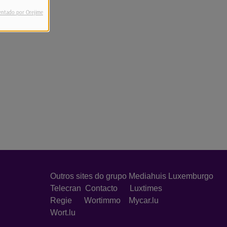
entado por Orejime
Outros sites do grupo Mediahuis Luxemburgo
Telecran
Contacto
Luxtimes
Regie
Wortimmo
Mycar.lu
Wort.lu