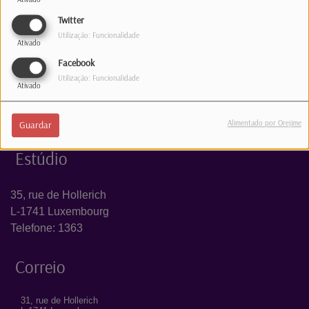
Log in to comment
Twitter
INICIAR SESSÃO
Utilização: Funcionalidade
Ativado
Facebook
Utilização: Funcionalidade
Ativado
Alimentado por Orejime
Guardar
Estúdio
35, rue de Hollerich
L-1741 Luxembourg
Telefone: 1363
Correio
31, rue de Hollerich