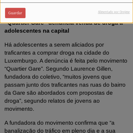
Alimentado por Orejime
Guardar
“Quartier Gare” denuncia venda de droga a
adolescentes na capital
Há adolescentes a serem aliciados por
traficantes a comprar droga na cidade do
Luxemburgo. A denúncia é feita pelo movimento
“Quartier Gare”. Segundo Laurence Gillen,
fundadora do coletivo, “muitos jovens que
passam junto dos traficantes nas ruas do bairro
da Gare são abordados com propostas de
droga”, segundo relatos de jovens ao
movimento.
A fundadora do movimento confirma que “a
banalização do tráfico em pleno dia e a sua